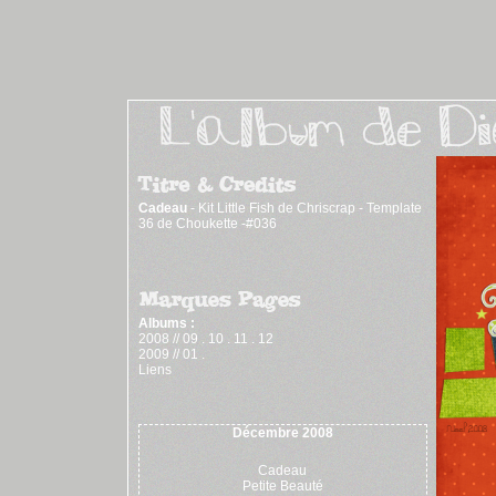
Cadeau
- Kit Little Fish de Chriscrap - Template
36 de Choukette -#036
Albums :
2008 //
09
.
10
.
11
.
12
2009 //
01
.
Liens
Décembre 2008
Cadeau
Petite Beauté