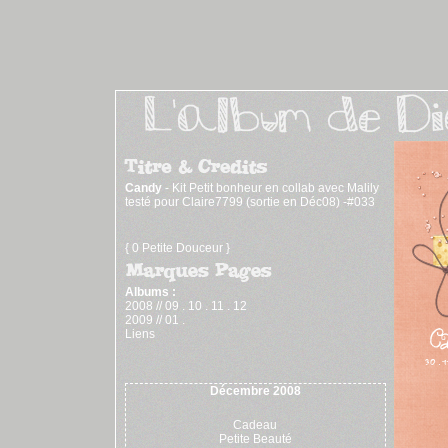
Candy
- Kit Petit bonheur en collab avec Malily
testé pour Claire7799 (sortie en Déc08) -#033
{ 0 Petite Douceur }
Albums :
2008 //
09
.
10
.
11
.
12
2009 //
01
.
Liens
Décembre 2008
Cadeau
Petite Beauté