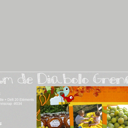
lle + Défi 20 Eléments
Chriscrap -#034