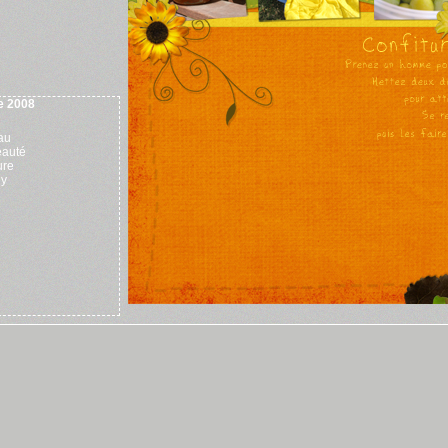
 2008
au
eauté
ure
y