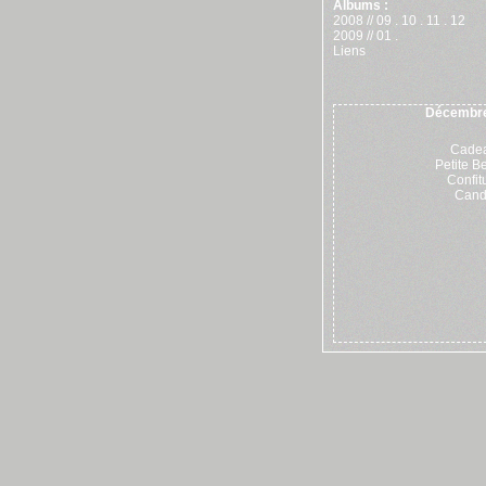
Albums :
2008 //
09
.
10
.
11
.
12
2009 //
01
.
Liens
Décembre
Cade
Petite B
Confit
Cand